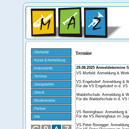
Startseite
Termine
•
Kurse & Anmeldung
•
29.08.2025 Anmeldetermine S
Instrumente
•
VS Murfeld: Anmeldung & Works
Termine
•
VS Engelsdorf: Anmeldung & W
Zweigstellen
•
Für die VS Engelsdorf in d. VS
Zweck
•
Waldorfschule: Anmeldung & W
Für die Waldorfschule in d. VS 
Musikvereine
•
Partner
•
VS Reininghaus: Anmeldung & 
Für die VS Reininghaus im Jug
Info
•
VS Peter Rosegger: Anmeldung