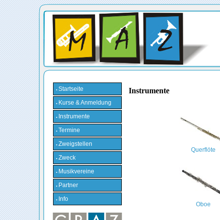
Startseite
Instrumente
•
Kurse & Anmeldung
•
Instrumente
•
Termine
•
Zweigstellen
•
Querflöte
Zweck
•
Musikvereine
•
Partner
•
Info
•
Oboe